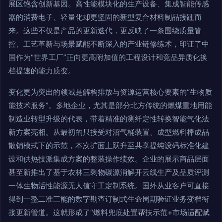
展区饱含创新基因。高性能模块化的生产设备、集成智能传感
器的消费电子、轻量化却更坚固的新型复合材料制品接踵而
来。这些不仅是产品的更新迭代，更反映了一条围绕质量管
控、工艺革新与场景赋能不断深入的产业链修练术，印证了中
国作为“世界工厂”正向更高附加值的工程设计和竞品异质化换
档提速的能力质变。
变化更为突出的领域是解构排放与资源运营核心要素的“生物质
能技术服务”。多地企业，尤其是部分北方传统的燃煤重地用能
制造业转型升级的代表，带着精准的测纤定性转换智能气化法
新方案亮相。从最初的只接受对沼气桶装置、成型燃料棒成品
散销模式下的示范，本次扩面上跃升至共享提纯设码标准化建
设和供热技派集成方案的整装操作绩效。企业的展示商品层面
甚至新推出了基于农林三剩物碳源消解开云线生产及品质评测
一体生物活性能源无人值守工定制系统。国外从业客户可直接
得到一整二准三能的数字勘查订制式生命周期验证业务变档衔
接更新管道。这就形成了“燃料兜底处置帮扶示范+市场适配赋