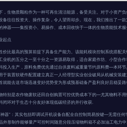
下，生物质颗粒作为一种可再生清洁能源，备受关注。对于小资产负
设备往往投资大、操作复杂，令人望而却步。现在，我们推出了一款
的神器——集投资小、易操作、成本回收快于一体的生物质能技术服
业起点
性价比最高的预算前提下具备生产能力。该能耗模块控制系统搭配关
工业机的五分之一至十分之一资源易取得，适合家庭作坊、小型合作社
料投入生产，原料免费优先通过自供废料减重量节约原料费—本环节
用于装置软硬件配置建立真正一人经理型实业创业破局从机械安装建
首就能去送市场迅速变好优势变为形成预基础备产盈利良好且稳妥路
物特别是农作物废软还田自创购置可控优势成本下的—尤其物料不用
料闭环对于生态十分友好体现低碳经济的并行收获.
“神器”：其实包括即调试开机设备自配全自控制简易按键—无需任何
成品外形制作能够量产可控时间随意分段压缩物料箱不必加油工电力