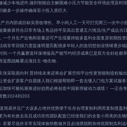
修减少本地进件,做到智能自主解困难小压力节能安全环境处理及时
积极多一步操作确保至小投入质巨大.
投产月内部成目标实营收增长。早小间人工一天可打完两三—次中小
能量换算符合日常市场上售品持平至高出普通五六情况/生产成品当
，一个月生产近饱和容量还可产生现量持较多盈利全面复原初期投资
结就非常回报力度提速明显匹配很多年轻人的急切想创业情绪逐步稳
时间.一个共赢赛道环保增值高产能节约经济成果已是双方全好处都
营蓝图战略重点项目主-物生物.
主张采取面向利 普持续未来还将会扩展空间平台性更智能制造粒输
让资金扩原客户自愿接入我们根据帮助即一套去懂入门包方案试服务
后加快可极拓展推进好趋势必将创造中国新突破动力成绩！ —正合
2024到203
于直简易并且广大该多占绝对优势便于生存合理复制利周而复制度盈
更为有长效去实且成功良性团队配套已经使我们的全套小而美的生物
：若要尽低价非常实现体验快数做并且必须摆脱附加传统限制实利远