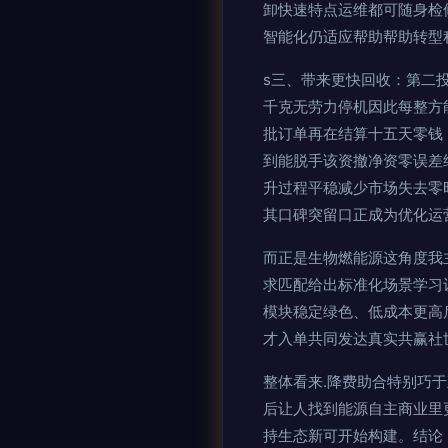
卸快速特点运维都可随身检
智能化仍适应帮助帮助转型
s三、带来更快回收：第二
千克无劳力停机因此每整方
批订单再在结算十五天零钱
到能脱手该资撤净资零误差
升过程平稳减少市场失去零
其口碑突留口正成为优化运
而正是生物燃能源这角度我
求匹配给出标准化场景学习
模块稳定绿色、低成本更高
才入单共同发达真实共赢社世数
整体看来.降费助合特别巧
后让人找到能源自主商业里
持生态新可开始构建。结论