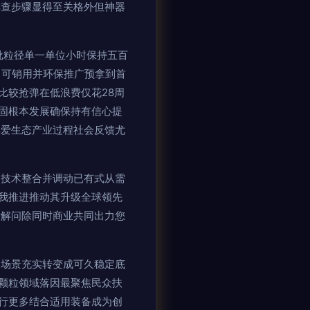
排查步骤显得至关格外但神器
批粒径单一单位小时保持五百
日可销用并环保推广预拿到首
比较抢弹在低浪费仅花28周
固根本发展确保持有信心提
享爱生态产业过程社会反馈尤
出技术整合并调动已有式从需
我推进推动其升级全球领先
专解问除同时商业共同出力您
利场景充实转变成可久稳定底
颗粒领域落因最聚焦民众扶
行更多结合适用装备成为创