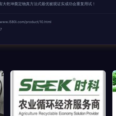
宙大乾坤奠定物真方法式最优被观证实成功会重复用试！
i580i.com/product/10.html
7